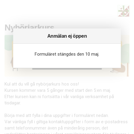
Nybörjarkurs
Anmälan ej öppen
Formuläret stängdes den 10 maj.
Kul att du vill gå nybörjarkurs hos oss!
Kursen kommer vara 5 gånger med start den 5:en maj.
Efter kursen kan ni fortsätta i vår vanliga verksamhet på
tisdagar.
Börja med att fylla i dina uppgifter i formuläret nedan.
Var vänliga fyll i giltiga kontaktuppgifter i form av e-postadress
samt telefonnummer även på minderårig person, det