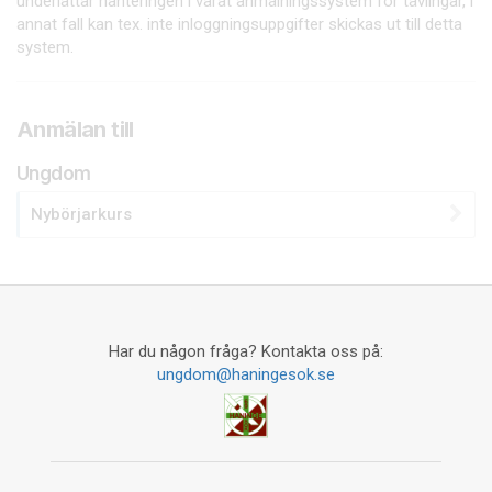
underlättar hanteringen i vårat anmälningssystem för tävlingar, i
annat fall kan tex. inte inloggningsuppgifter skickas ut till detta
system.
Anmälan till
Ungdom
Nybörjarkurs
Har du någon fråga? Kontakta oss på:
ungdom@haningesok.se