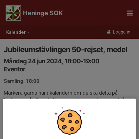
Haninge SOK
Logga in
Kalender
Jubileumstävlingen 50-rejset, medel
Måndag 24 jun 2024, 18:00-19:00
Eventor
Samling: 18:00
Markera gärna här i kalendern om du ska delta på
tävlingen så alla enkelt kan se vilka som kommer från
klubben.
eventor.orientering.se/Events/Show/47067