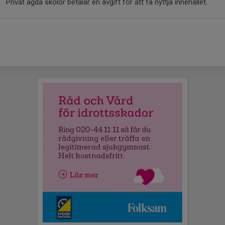
Privat ägda skolor betalar en avgift för att få nyttja innehållet.