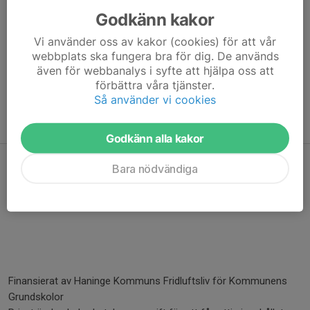
Eskilsparken
Godkänn kakor
Öster om Nedre Rudansjön
Vi använder oss av kakor (cookies) för att vår
Övningar att använda till vardags
webbplats ska fungera bra för dig. De används
Olika exempel
även för webbanalys i syfte att hjälpa oss att
förbättra våra tjänster.
GPS-app instruktioner och kompatibilitet till förhoppningsvis
Så använder vi cookies
alla övningar ovan.
Instruktioner och Lathundar
Godkänn alla kakor
Bara nödvändiga
Hör av dig till oss direkt om du är intresserad eller har frågor!
skolorientering (at) haningesok.se
Finansierat av Haninge Kommuns Fridluftsliv för Kommunens
Grundskolor