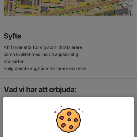
Syfte
Att Underlätta för dig som idrottslärare
Jämn kvalitet med individ anpassning
Bra kartor
Rolig orientering, både för lärare och elev
Vad vi har att erbjuda:
Friluftsdag i Rudan
Olika övningar att välja mellan på Fast utsatta
kontroller.
Live GPS-tracking
Stjärnorientering