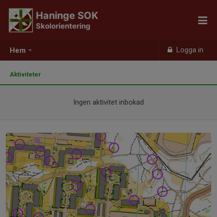
Haninge SOK
Skolorientering
Logga in
Hem
Aktiviteter
Ingen aktivitet inbokad