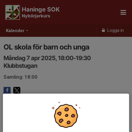
Haninge SOK
Nybörjarkurs
Logga in
Kalender
OL skola för barn och unga
Måndag 7 apr 2025, 18:00-19:30
Klubbstugan
Samling: 18:00