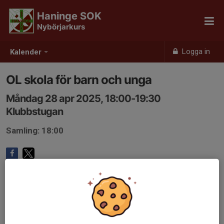
Haninge SOK
Nybörjarkurs
Logga in
Kalender
OL skola för barn och unga
Måndag 28 apr 2025, 18:00-19:30
Klubbstugan
Samling: 18:00