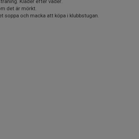
träning. Kläder efter väder.
m det är mörkt.
det soppa och macka att köpa i klubbstugan.