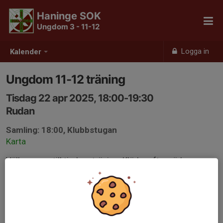
Haninge SOK
Ungdom 3 - 11-12
Logga in
Kalender
Ungdom 11-12 träning
Tisdag 22 apr 2025, 18:00-19:30
Rudan
Samling: 18:00, Klubbstugan
Karta
Välkommen till tisdagsträning. Kläder efter väder.
Glöm inte pannlampa om det är mörkt.
Efter träningen finns det soppa och macka att köpa i
klubbstugan.