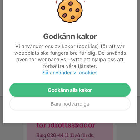
Om du har Sportidentpinne är det bra om du tar med den
för tidtagning. Har du ingen egen Sportidentpinne så får
du låna av klubben.
Läs mer här:
Godkänn kakor
www.haningesok.se/sida/105350/klubbmasterskap#51
9116
Vi använder oss av kakor (cookies) för att vår
webbplats ska fungera bra för dig. De används
även för webbanalys i syfte att hjälpa oss att
förbättra våra tjänster.
Så använder vi cookies
Godkänn alla kakor
Bara nödvändiga