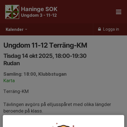
Haninge SOK
Ungdom 3 - 11-12
Logga in
Kalender
Ungdom 11-12 Terräng-KM
Tisdag 14 okt 2025, 18:00-19:30
Rudan
Samling: 18:00, Klubbstugan
Karta
Terräng-KM
Tävlingen avgörs på elljusspåret med olika längder
beroende på klass.
Denna tisdag får du gärna komma lite tidigare till
klubbstugan för att anmäla att du vill vara med.