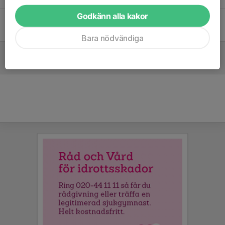
Godkänn alla kakor
Samåkning till torsdagsträning 28/5
26 maj, 21:29
0
Bara nödvändiga
Höstens Tisdagsträningar
25 aug 2024
0