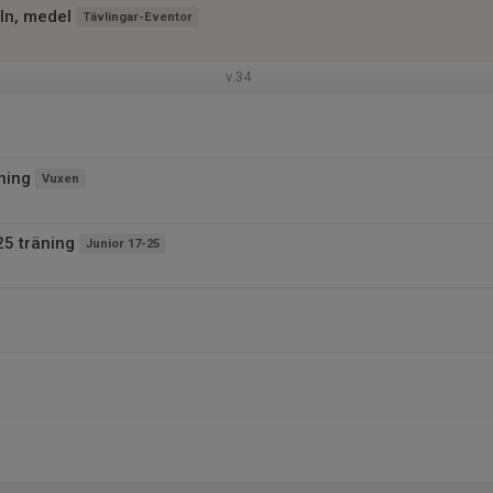
ln, medel
Tävlingar-Eventor
v.34
ning
Vuxen
25 träning
Junior 17-25