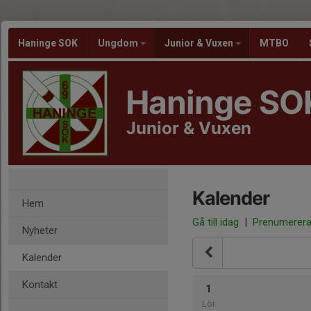
Haninge SOK
Ungdom
Junior & Vuxen
MTBO
Haninge SO
Junior & Vuxen
Kalender
Hem
Gå till idag
|
Prenumerer
Nyheter
Kalender
Kontakt
1
Lör