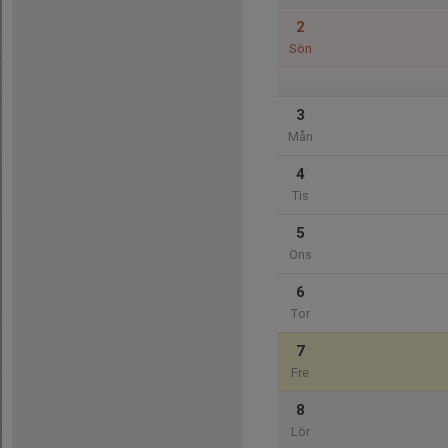
2
Sön
3
Mån
4
Tis
5
Ons
6
Tor
7
Fre
8
Lör