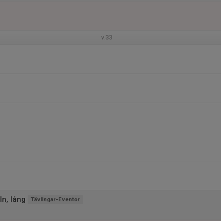
v.33
n, lång
Tävlingar-Eventor