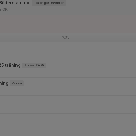
 Södermanland
Tävlingar-Eventor
s OK
v.35
25 träning
Junior 17-25
ning
Vuxen