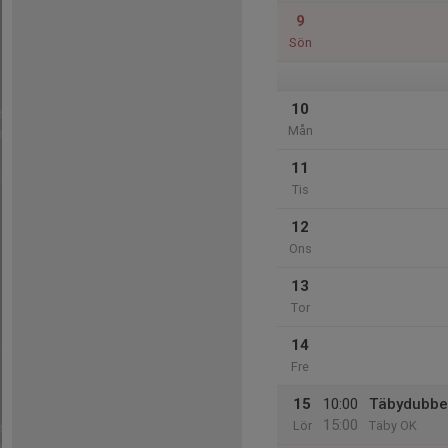
9
Sön
10
Mån
11
Tis
12
Ons
13
Tor
14
Fre
15
10:00
Täbydubbel
15:00
Lör
Täby OK