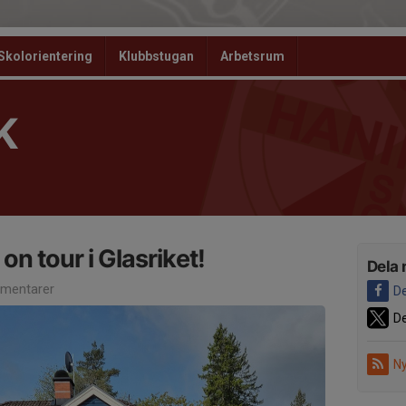
Skolorientering
Klubbstugan
Arbetsrum
K
n tour i Glasriket!
Dela 
mentarer
De
De
Ny