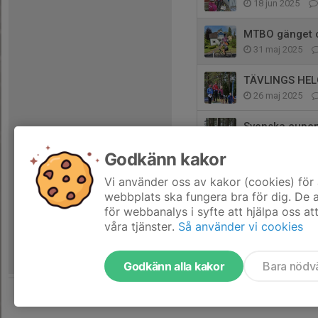
18 jun 2025
MTBO gänget on
31 maj 2025
TÄVLINGS HEL
26 maj 2025
Svenska cupen
13 apr 2025
Godkänn kakor
Svenska Cup
Vi använder oss av kakor (cookies) för 
25 aug 2024
webbplats ska fungera bra för dig. De
för webbanalys i syfte att hjälpa oss at
våra tjänster.
Så använder vi cookies
Godkänn alla kakor
Bara nödv
Tjäna pengar till föreningen