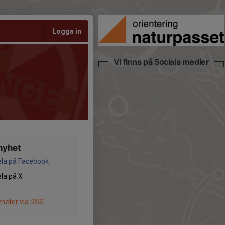
Logga in
Vi finns på Sociala medier
nyhet
la på Facebook
la på X
heter via RSS