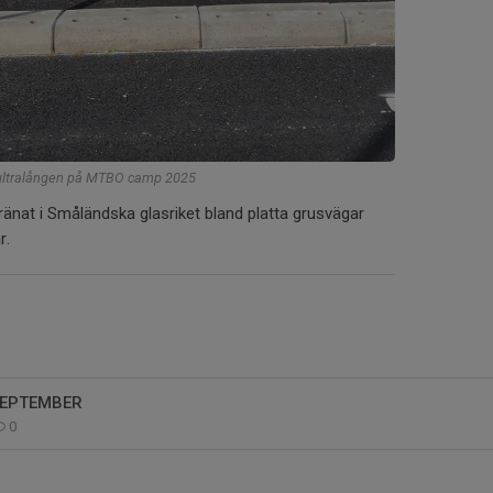
r ultralången på MTBO camp 2025
 tränat i Småländska glasriket bland platta grusvägar
r.
SEPTEMBER
0