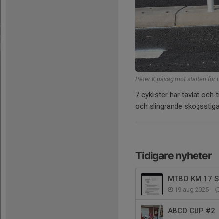
Peter K påväg mot starten fö
7 cyklister har tävlat och
och slingrande skogsstiga
Tidigare nyheter
MTBO KM 17 
19 aug 2025
ABCD CUP #2