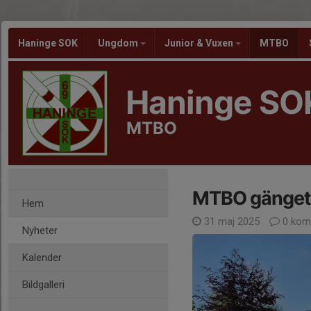
Haninge SOK
Ungdom
Junior & Vuxen
MTBO
Haninge SO
MTBO
MTBO gänget o
Hem
31 maj 2025
0 kom
Nyheter
Kalender
Bildgalleri