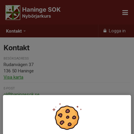
Haninge SOK
Nybörjarkurs
Logga in
Kontakt
Kontakt
BESÖKSADRESS
Rudanvägen 37
136 50 Haninge
Visa karta
E-POST
ol@haningesok.se