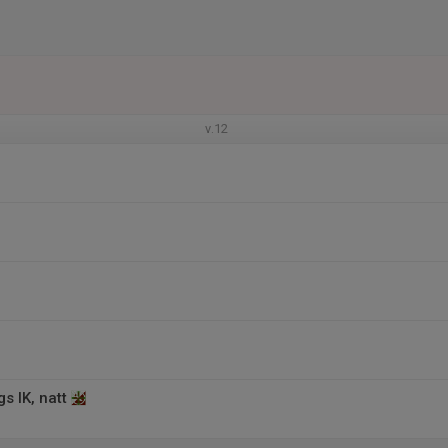
v.12
s IK, natt