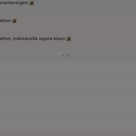
rienteringen
etten
tten, individuella öppna klass
v.13