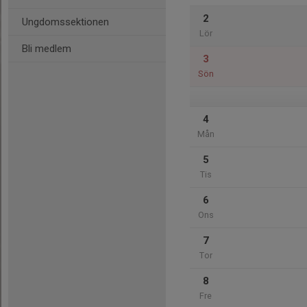
2
Ungdomssektionen
Lör
Bli medlem
3
Sön
4
Mån
5
Tis
6
Ons
7
Tor
8
Fre