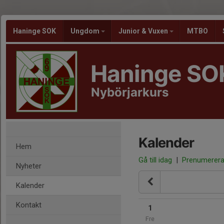
Haninge SOK
Ungdom
Junior & Vuxen
MTBO
Haninge SO
Nybörjarkurs
Kalender
Hem
Gå till idag
|
Prenumerer
Nyheter
Kalender
Kontakt
1
Fre