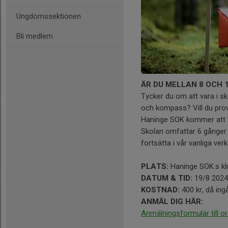
Ungdomssektionen
Bli medlem
ÄR DU MELLAN 8 OCH 
Tycker du om att vara i sko
och kompass? Vill du pro
Haninge SOK kommer att hå
Skolan omfattar 6 gånger 
fortsätta i vår vanliga ve
PLATS:
Haninge SOK:s kl
DATUM & TID:
19/8 2024 
KOSTNAD:
400 kr, då in
ANMÄL DIG HÄR:
Anmälningsformulär till o