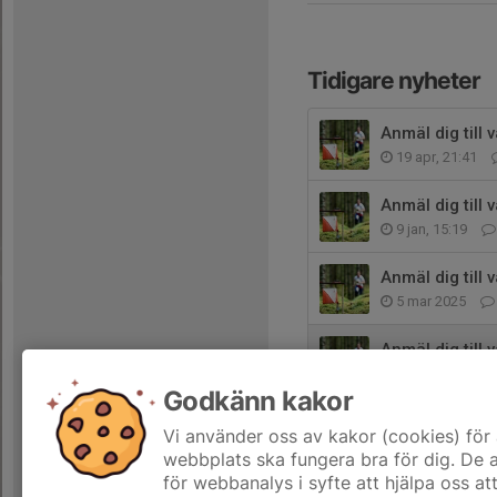
Tidigare nyheter
Anmäl dig till 
19 apr, 21:41
Anmäl dig till
9 jan, 15:19
Anmäl dig till
5 mar 2025
Anmäl dig till
6 aug 2024
Godkänn kakor
Anmäl dig till
Vi använder oss av kakor (cookies) för 
13 feb 2024
webbplats ska fungera bra för dig. De
för webbanalys i syfte att hjälpa oss at