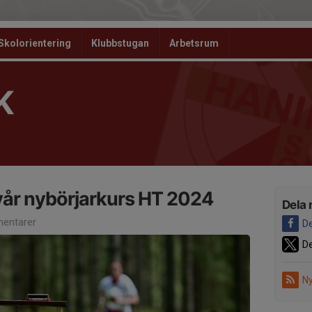
Skolorientering
Klubbstugan
Arbetsrum
K
l vår nybörjarkurs HT 2024
Dela 
entarer
De
De
Ny