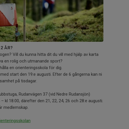
12 ÅR?
gen? Vill du kunna hitta dit du vill med hjälp av karta
va en rolig och utmanande sport?
lla en orienteringsskola för dig.
med start den 19:e augusti. Efter de 6 gångerna kan ni
rksamhet på tisdagar.
ubbstuga, Rudanvägen 37 (vid Nedre Rudansjön)
– kl 18.00, därefter den 21, 22, 24, 26 och 28:e augusti.
går medlemskap.
rienteringsskolan