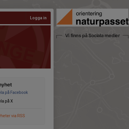
Logga in
Vi finns på Sociala medier
nyhet
la på Facebook
la på X
heter via RSS