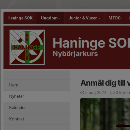
Haninge SOK
Ungdom
Junior & Vuxen
MTBO
Haninge SO
Nybörjarkurs
Anmäl dig til
Hem
6 aug 2024
0 komm
Nyheter
Kalender
Kontakt