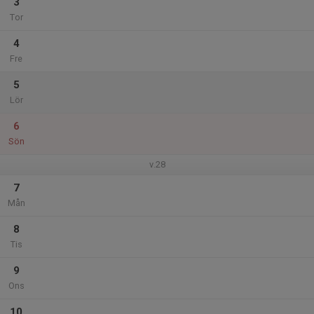
3
Tor
4
Fre
5
Lör
6
Sön
v.28
7
Mån
8
Tis
9
Ons
10