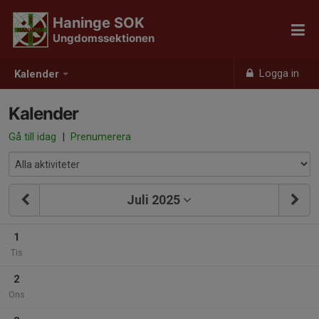
Haninge SOK
Ungdomssektionen
Logga in
Kalender
Kalender
Gå till idag
|
Prenumerera
Juli 2025
1
Tis
2
Ons