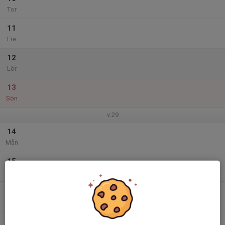
Tor
11
Fre
12
Lör
13
Sön
v.29
14
Mån
15
Tis
16
Ons
17