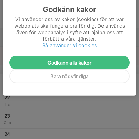
Tor
Godkänn kakor
18
Vi använder oss av kakor (cookies) för att vår
Fre
webbplats ska fungera bra för dig. De används
även för webbanalys i syfte att hjälpa oss att
19
förbättra våra tjänster.
Lör
Så använder vi cookies
20
Sön
Godkänn alla kakor
v.30
Bara nödvändiga
21
Mån
22
Tis
23
Ons
24