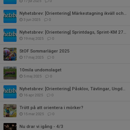
17 jul 2025
0
Nyhetsbrev: [Orientering] Märkestagning ikväll och Avslutning 10/6
3 jun 2025
0
Nyhetsbrev: [Orientering] Sprintdags, Sprint-KM 27/5
19 maj 2025
0
StOF Sommarläger 2025
17 maj 2025
0
10mila undomslaget
5 maj 2025
0
Nyhetsbrev: [Orientering] Påsklov, Tävlingar, Ungdomsserien
16 apr 2025
0
Trött på att orientera i mörker?
15 mar 2025
0
Nu drar vi igång - 4/3