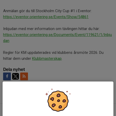
Anmälan gör du till Stockholm City Cup #1 i Eventor:
https://eventor.orientering.se/Events/Show/54861
Inbjudan med mer information om tävlingen hittar du här:
https://eventor.orientering.se/Documents/Event/119621/1/Inbju
dan
Regler för KM uppdaterades vid klubbens årsmöte 2026. Du
hittar dem under
Klubbmasterskap
.
Dela nyhet
Tidigare nyheter
Nyhetsbrev: [Orientering] Anmälan senast på lördag för läger!
3 aug, 20:41
0