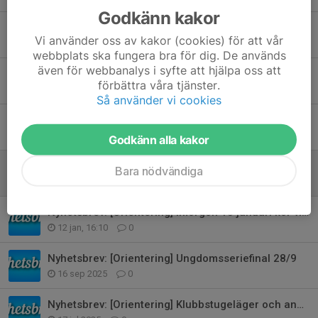
Godkänn kakor
Nyhetsbrev: [Orientering] Märkestagning ikväll och Avslutning 9/6
Vi använder oss av kakor (cookies) för att vår
2 jun, 15:43
0
webbplats ska fungera bra för dig. De används
även för webbanalys i syfte att hjälpa oss att
Samåkning till torsdagsträning 28/5
förbättra våra tjänster.
26 maj, 21:27
0
Så använder vi cookies
Nyhetsbrev: [Orientering] 12/5 sprint-KM, nybörjargrupp och u-serien
11 maj, 19:12
0
Godkänn alla kakor
Kom ihåg att anmäla er till sprint-KM på tisdag!
Bara nödvändiga
7 maj, 22:40
0
Nyhetsbrev: [Orientering] Imorgon 13 januari kör vi Pulka intervaller
12 jan, 16:10
0
Nyhetsbrev: [Orientering] Ungdomsseriefinal 28/9
16 sep 2025
0
Nyhetsbrev: [Orientering] Klubbstugeläger och annan information