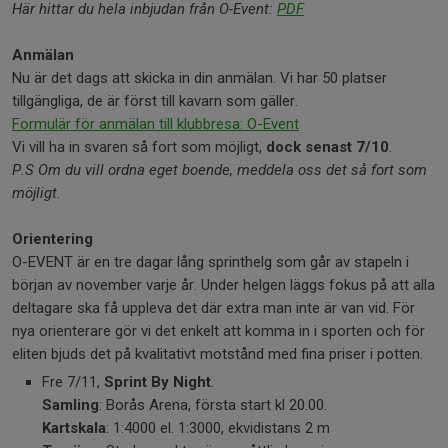
Här hittar du hela inbjudan från O-Event:
PDF
Anmälan
Nu är det dags att skicka in din anmälan. Vi har 50 platser
tillgängliga, de är först till kavarn som gäller.
Formulär för anmälan till klubbresa: O-Event
Vi vill ha in svaren så fort som möjligt,
dock senast 7/10
.
P.S Om du vill ordna eget boende, meddela oss det så fort som
möjligt.
Orientering
O-EVENT är en tre dagar lång sprinthelg som går av stapeln i
början av november varje år. Under helgen läggs fokus på att alla
deltagare ska få uppleva det där extra man inte är van vid. För
nya orienterare gör vi det enkelt att komma in i sporten och för
eliten bjuds det på kvalitativt motstånd med fina priser i potten.
Fre 7/11,
Sprint By Night
.
Samling
: Borås Arena, första start kl 20.00.
Kartskala
: 1:4000 el. 1:3000, ekvidistans 2 m