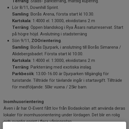
Terräng
: Stads- parkterräng, måttlig kupering.
Lör 8/11, Downhill Sprint.
Samling
: Borås Arena, första start kl 10.30.
Kartskala
: 1:4000 el. 1:3000, ekvidistans 2 m
Terräng
: Öppen blandskog i Rya Åsars naturreservat. Start
på högre höjd. Avslutning i stadsterräng
Sön 9/11,
ZOOrientering
.
Samling
: Borås Djurpark, i anslutning till Borås Simarena /
Alidebergsbadet. Första start kl 10.00.
Kartskala
: 1:4000 el. 1:3000, ekvidistans 2 m
Terräng
: Parkterräng med exotiska inslag.
Parkbesök
: 13.00-16.00 är Djurparken tillgänglig för
turistande. Tillträde för tävlande ingår i startavgift. Tillträde
för medföljande: 50kr vuxna / 25kr barn.
Inomhusorientering
Även i år har O-Event fått lov från Bodaskolan att använda deras
lokaler för inomhusorientering under lördagen. Det blir en rolig
och ovanlig sprint i flera våningsplan.
Denna tävling är i en annan skola än vi bor i vilket gör att vi tar