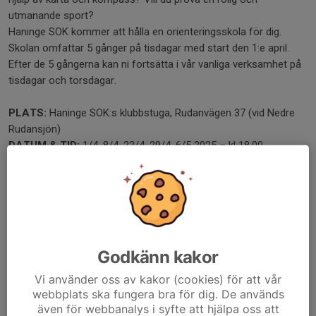
utmanande sport?
Haninge SOK kommer att hålla en orienteringsskola för dig.
Skolan omfattar 5 gånger på tisdagar med start den 1:e april.
Efter de 5 gångerna kan ni fortsätta i vår vanliga verksamhet på
tisdagar och torsdagar.
PLATS:
Haninge SOK:s klubbstuga, Rudanvägen 37 (vid Nedre
Rudansjön)
DATUM & TID:
1/4, 8/4, 22/4, 29/4, 6/5 2025 – kl 18.00.
KOSTNAD:
600 kr, då ingår medlemskap.
ANMÄL DIG HÄR:
Anmälningsformulär till nybörjarkursen
Dela nyhet
Godkänn kakor
Vi använder oss av kakor (cookies) för att vår
webbplats ska fungera bra för dig. De används
Tidigare nyheter
även för webbanalys i syfte att hjälpa oss att